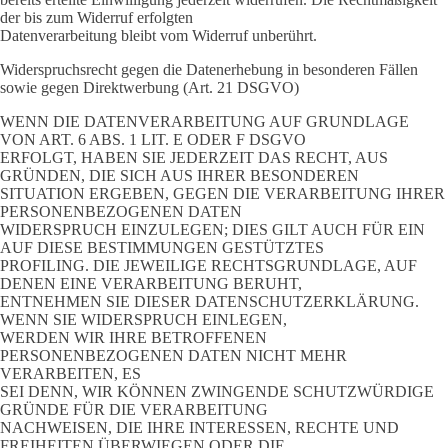
der bis zum Widerruf erfolgten
Datenverarbeitung bleibt vom Widerruf unberührt.
Widerspruchsrecht gegen die Datenerhebung in besonderen Fällen
sowie gegen Direktwerbung (Art. 21 DSGVO)
WENN DIE DATENVERARBEITUNG AUF GRUNDLAGE
VON ART. 6 ABS. 1 LIT. E ODER F DSGVO
ERFOLGT, HABEN SIE JEDERZEIT DAS RECHT, AUS
GRÜNDEN, DIE SICH AUS IHRER BESONDEREN
SITUATION ERGEBEN, GEGEN DIE VERARBEITUNG IHRER
PERSONENBEZOGENEN DATEN
WIDERSPRUCH EINZULEGEN; DIES GILT AUCH FÜR EIN
AUF DIESE BESTIMMUNGEN GESTÜTZTES
PROFILING. DIE JEWEILIGE RECHTSGRUNDLAGE, AUF
DENEN EINE VERARBEITUNG BERUHT,
ENTNEHMEN SIE DIESER DATENSCHUTZERKLÄRUNG.
WENN SIE WIDERSPRUCH EINLEGEN,
WERDEN WIR IHRE BETROFFENEN
PERSONENBEZOGENEN DATEN NICHT MEHR
VERARBEITEN, ES
SEI DENN, WIR KÖNNEN ZWINGENDE SCHUTZWÜRDIGE
GRÜNDE FÜR DIE VERARBEITUNG
NACHWEISEN, DIE IHRE INTERESSEN, RECHTE UND
FREIHEITEN ÜBERWIEGEN ODER DIE